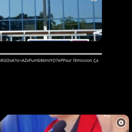
Voxpop : fake ou 
CCWO6RGOoA?si=AZxPumb86miYO7ePPour l’émission Ça
Nous sommes co
distinguer le vr