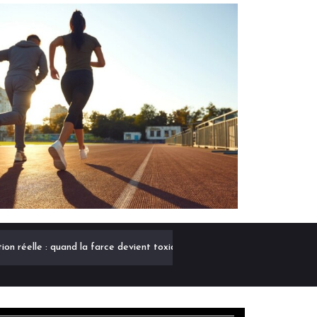
tion réelle : quand la farce devient toxique
CoefLab IA du C