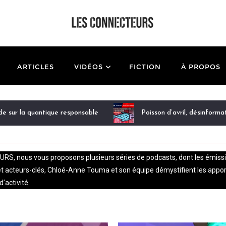
ARTICLES
VIDÉOS
FICTION
À PROPOS
ode sur la quantique responsable
Poisson d’avril, désinforma
, nous vous proposons plusieurs séries de podcasts, dont les émissions 
acteurs-clés, Chloé-Anne Touma et son équipe démystifient les apports,
’activité.
C+clair