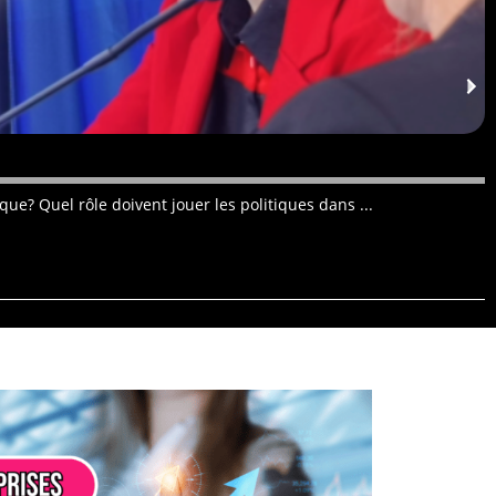
D
ue? Quel rôle doivent jouer les politiques dans ...
C