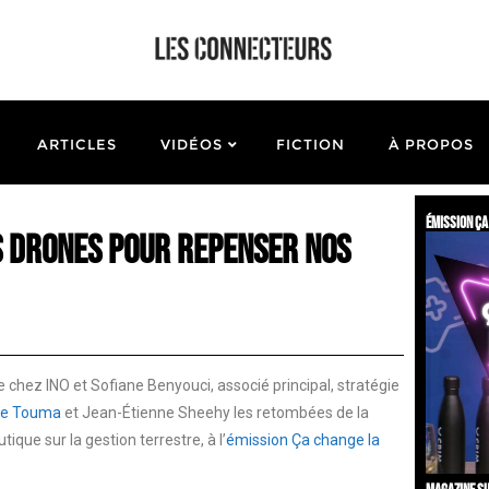
ARTICLES
VIDÉOS
FICTION
À PROPOS
émission ça
s drones pour repenser nos
 chez INO et Sofiane Benyouci, associé principal, stratégie
ne Touma
et Jean-Étienne Sheehy les retombées de la
ique sur la gestion terrestre, à l’
émission Ça change la