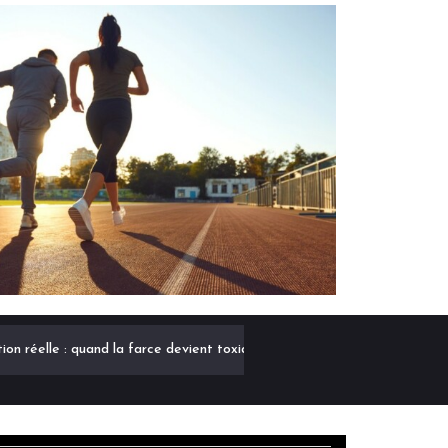
tion réelle : quand la farce devient toxique
CoefLab IA du C