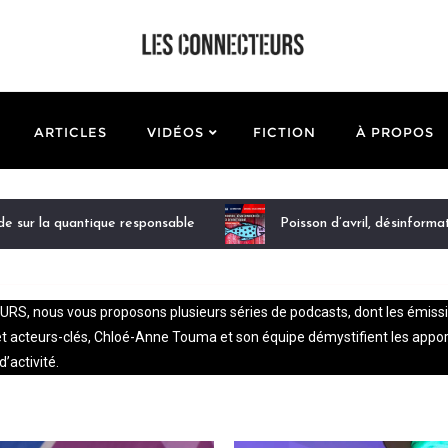
ARTICLES
VIDÉOS
FICTION
À PROPOS
ode sur la quantique responsable
Poisson d’avril, désinforma
, nous vous proposons plusieurs séries de podcasts, dont les émissions 
acteurs-clés, Chloé-Anne Touma et son équipe démystifient les apports,
’activité.
C+clair