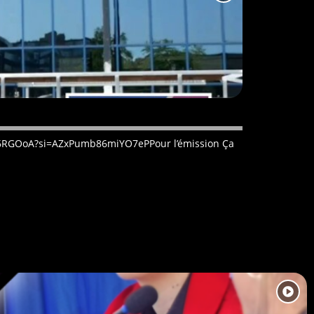
Voxpop : fake ou 
CCWO6RGOoA?si=AZxPumb86miYO7ePPour l’émission Ça
Nous sommes co
distinguer le vr