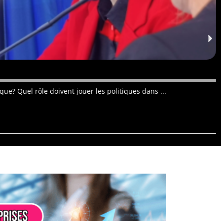
D
ue? Quel rôle doivent jouer les politiques dans ...
C