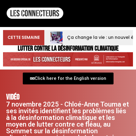
CETTE SEMAINE
Ça change la vie : un nouvel é
LUTTER CONTRE LA DÉSINFORMATION CLIMATIQUE
Click here for the English version
VIDÉO
7 novembre 2025 - Chloé-Anne Touma et
ses invités identifient les problèmes liés
à la désinformation climatique et les
moyen de lutter contre ce fléau, au
Sommet sur la désinformation