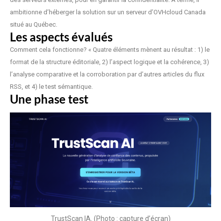
ambitionne d’héberger la solution sur un serveur d’OVHcloud Canada
situé au Québec.
Les aspects évalués
Comment cela fonctionne? « Quatre éléments mènent au résultat : 1) le
format de la structure éditoriale, 2) l’aspect logique et la cohérence, 3)
l’analyse comparative et la corroboration par d’autres articles du flux
RSS, et 4) le test sémantique.
Une phase test
TrustScan IA. (Photo : capture d’écran)