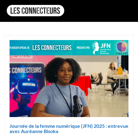
Journée de la femme numérique (JFN) 2025 : entrevue
avec Auréanne Bisoka