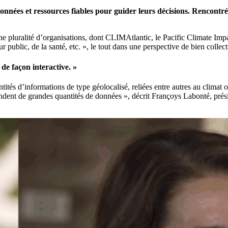
s données et ressources fiables pour guider leurs décisions. Re
c une pluralité d’organisations, dont CLIMAtlantic, le Pacific Climate I
 public, de la santé, etc. », le tout dans une perspective de bien collecti
 de façon interactive. »
ités d’informations de type géolocalisé, reliées entre autres au climat 
ndent de grandes quantités de données », décrit Françoys Labonté, pr