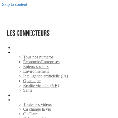
Skip to content
S’abonner
Magazines
Tous nos numéros
Économie/Entreprises
Enjeux sociaux
Environnement
Intelligence artificielle (IA)
Quantique
Réalité virtuelle (VR)
Santé
ARTICLES
Vidéos
Toutes les vidéos
Ça change la vie
C+Clair