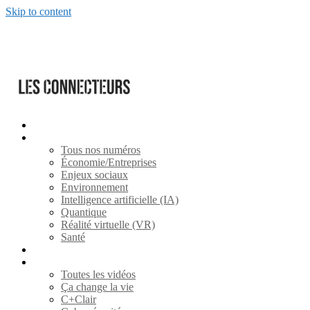
Skip to content
S’abonner
Magazines
Tous nos numéros
Économie/Entreprises
Enjeux sociaux
Environnement
Intelligence artificielle (IA)
Quantique
Réalité virtuelle (VR)
Santé
ARTICLES
Vidéos
Toutes les vidéos
Ça change la vie
C+Clair