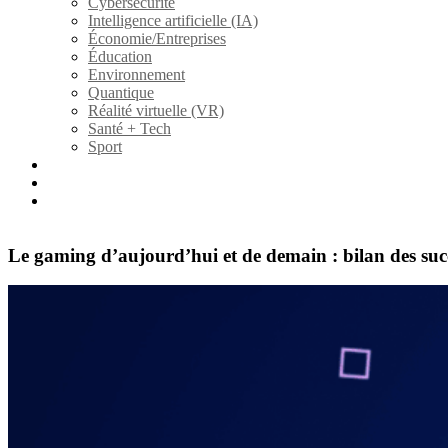
Cybersécurité
Intelligence artificielle (IA)
Économie/Entreprises
Éducation
Environnement
Quantique
Réalité virtuelle (VR)
Santé + Tech
Sport
Fiction
À propos
Contact/collaboration
Le gaming d’aujourd’hui et de demain : bilan des succè