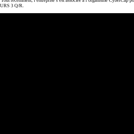
. Tout récemment, l’entreprise s’est associée à l’organisme CyberCap po
EURS 3 Q/R.