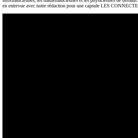
informaticiennes, les mathématiciennes et les physiciennes de demain
en entrevue avec notre rédaction pour une capsule LES CONNECT