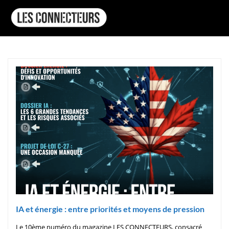
IA et énergie : entre priorités et moyens de pression
Le 10ème numéro du magazine LES CONNECTEURS, consacré