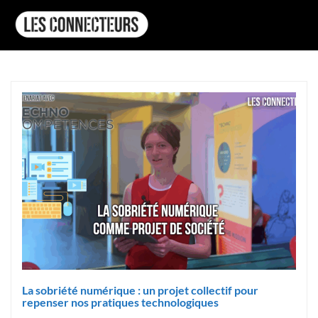
La sobriété numérique : un projet collectif pour
repenser nos pratiques technologiques