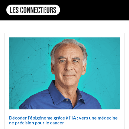
Décoder l’épigénome grâce à l’IA : vers une médecine
de précision pour le cancer