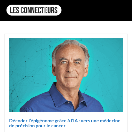
Décoder l’épigénome grâce à l’IA : vers une médecine
de précision pour le cancer