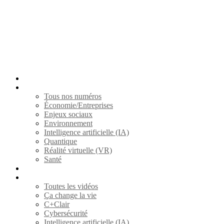
S’abonner
Magazines
Tous nos numéros
Économie/Entreprises
Enjeux sociaux
Environnement
Intelligence artificielle (IA)
Quantique
Réalité virtuelle (VR)
Santé
ARTICLES
Vidéos
Toutes les vidéos
Ça change la vie
C+Clair
Cybersécurité
Intelligence artificielle (IA)