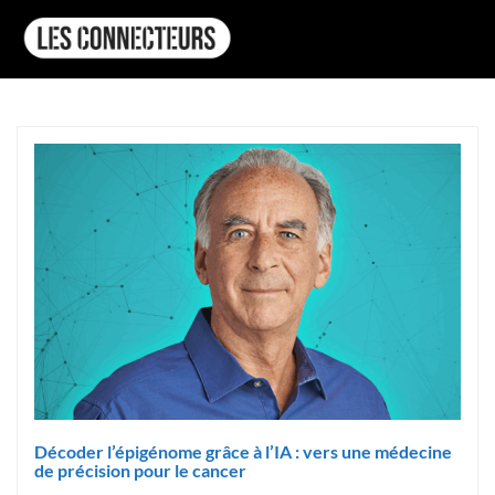
Décoder l’épigénome grâce à l’IA : vers une médecine
de précision pour le cancer