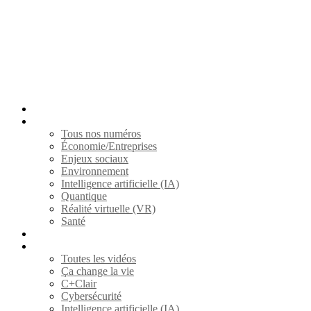
S’abonner
Magazines
Tous nos numéros
Économie/Entreprises
Enjeux sociaux
Environnement
Intelligence artificielle (IA)
Quantique
Réalité virtuelle (VR)
Santé
ARTICLES
Vidéos
Toutes les vidéos
Ça change la vie
C+Clair
Cybersécurité
Intelligence artificielle (IA)