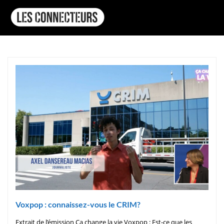
Voxpop : connaissez-vous le CRIM?
Extrait de l’émission Ça change la vie Voxpop : Est-ce que les