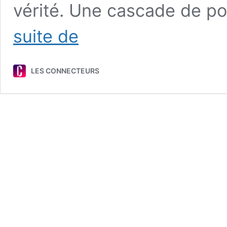
vérité. Une cascade de poi
ÉDITORIAL
suite de
|
Hypertrucages
et
LES CONNECTEURS
infox
multimodaux
:
l’IA,
mais
pas
que!