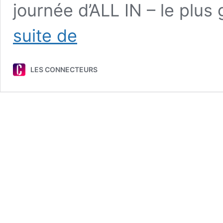
journée d’ALL IN – le pl
ALL
suite de
IN
:
la
LES CONNECTEURS
souveraineté
numérique
et
l’IA
agentique
à
l’honneur